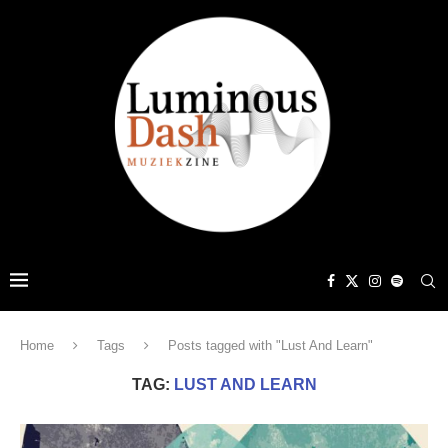
Home
Tags
Posts tagged with "Lust And Learn"
TAG:
LUST AND LEARN