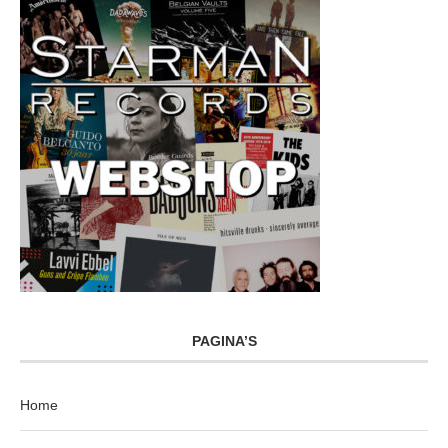
PAGINA’S
Home