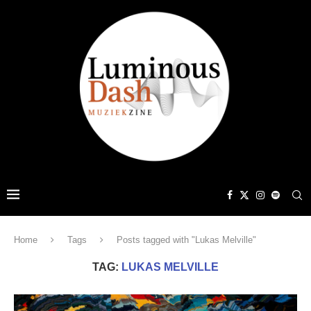
Home
Tags
Posts tagged with "Lukas Melville"
TAG:
LUKAS MELVILLE