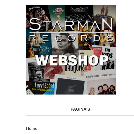
PAGINA’S
Home