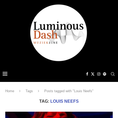
Home
Tags
Posts tagged with "Louis Neefs"
TAG:
LOUIS NEEFS