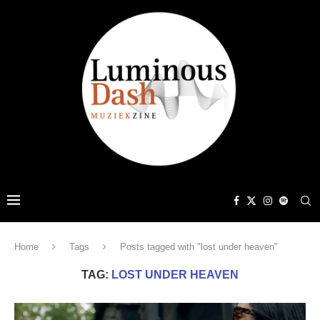
Home
Tags
Posts tagged with "lost under heaven"
TAG:
LOST UNDER HEAVEN