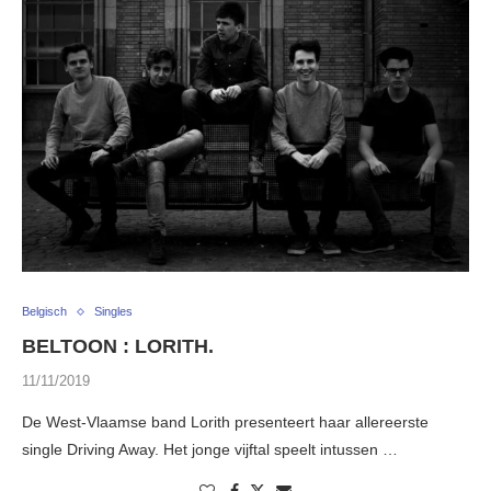
Belgisch
Singles
BELTOON : LORITH.
11/11/2019
De West-Vlaamse band Lorith presenteert haar allereerste
single Driving Away. Het jonge vijftal speelt intussen …