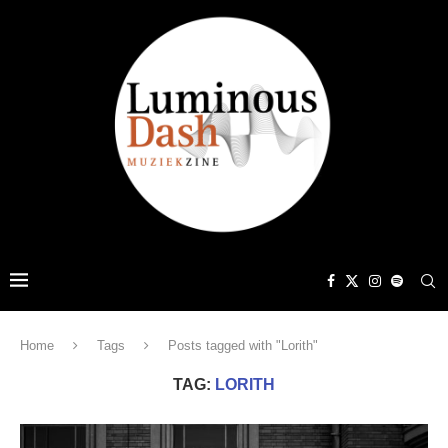
Home
Tags
Posts tagged with "Lorith"
TAG:
LORITH