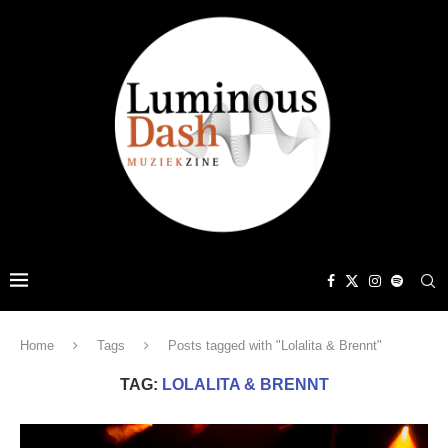
Home
Tags
Posts tagged with "Lolalita & Brennt"
TAG:
LOLALITA & BRENNT