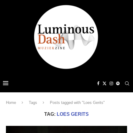
Home
Tags
Posts tagged with "Loes Gerits"
TAG:
LOES GERITS