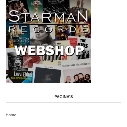
PAGINA’S
Home