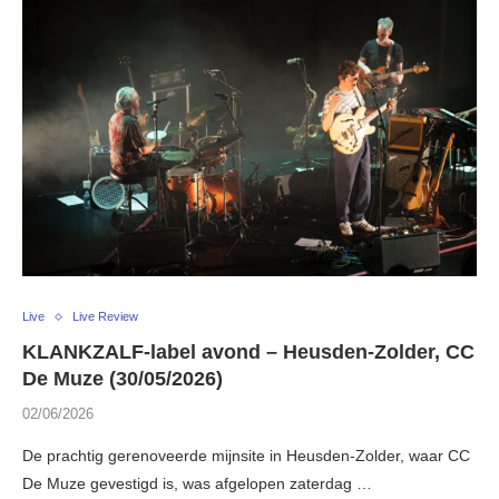
Live
Live Review
KLANKZALF-label avond – Heusden-Zolder, CC
De Muze (30/05/2026)
02/06/2026
De prachtig gerenoveerde mijnsite in Heusden-Zolder, waar CC
De Muze gevestigd is, was afgelopen zaterdag …