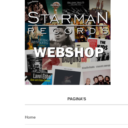
PAGINA’S
Home