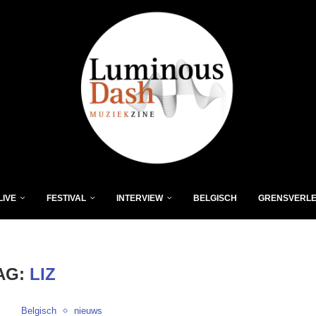
LIVE
FESTIVAL
INTERVIEW
BELGISCH
GRENSVERL
AG:
LIZ
Belgisch
nieuws