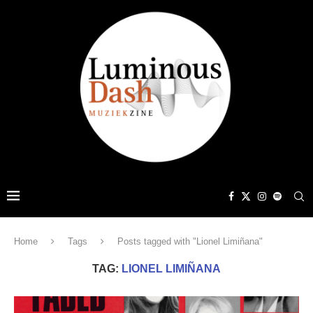
Home
Tags
Posts tagged with "Lionel Limiñana"
TAG:
LIONEL LIMIÑANA