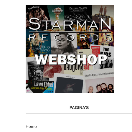
PAGINA’S
Home