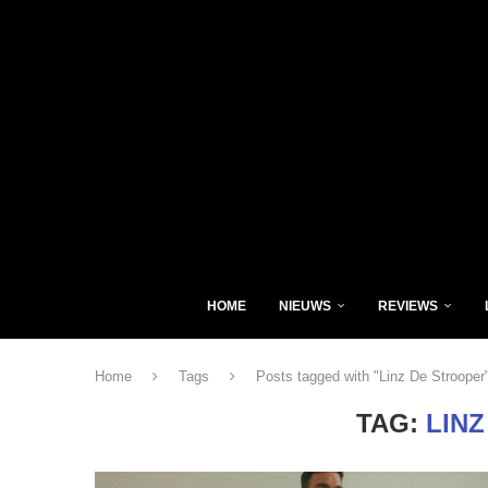
HOME
NIEUWS
REVIEWS
Home
Tags
Posts tagged with "Linz De Strooper
TAG:
LIN