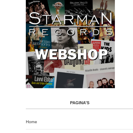
PAGINA’S
Home