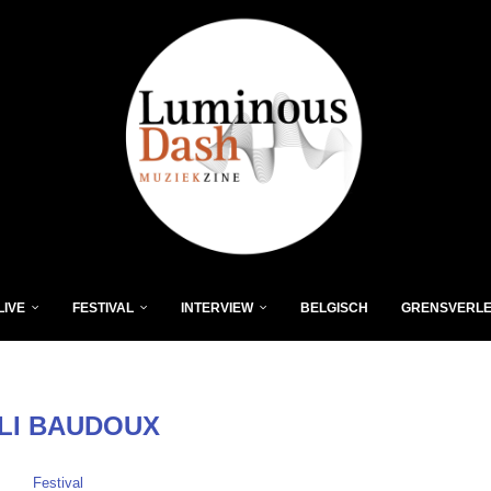
LIVE
FESTIVAL
INTERVIEW
BELGISCH
GRENSVERL
ILI BAUDOUX
Festival