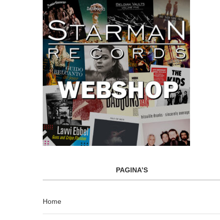
PAGINA’S
Home