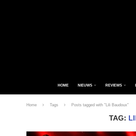
HOME
NIEUWS
REVIEWS
Home
Tags
Posts tagged with "Lili Baudoux"
TAG:
L