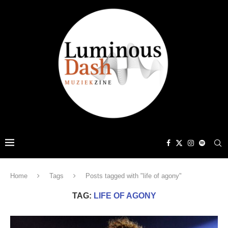
Home
Tags
Posts tagged with "life of agony"
TAG:
LIFE OF AGONY