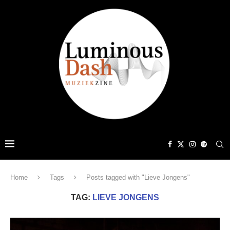
Home
Tags
Posts tagged with "Lieve Jongens"
TAG:
LIEVE JONGENS