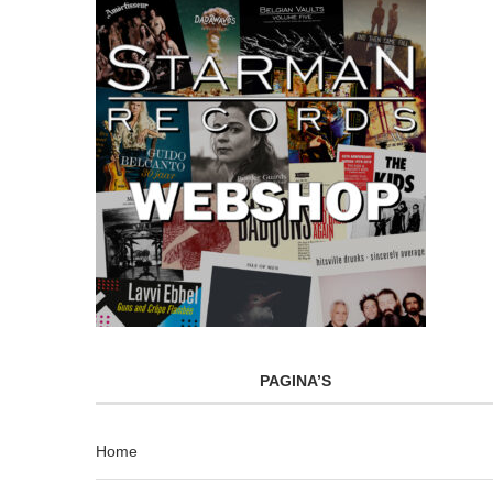
PAGINA’S
Home