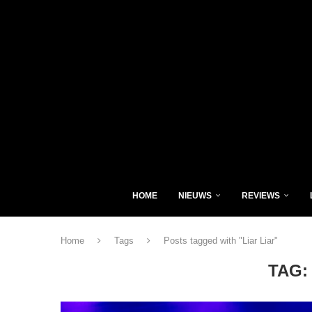
HOME
NIEUWS
REVIEWS
Home
Tags
Posts tagged with "Liar Liar"
TAG