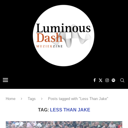
Home
Tags
Posts tagged with "Less Than Jake"
TAG:
LESS THAN JAKE