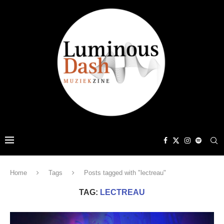
Home
Tags
Posts tagged with "lectreau"
TAG:
LECTREAU