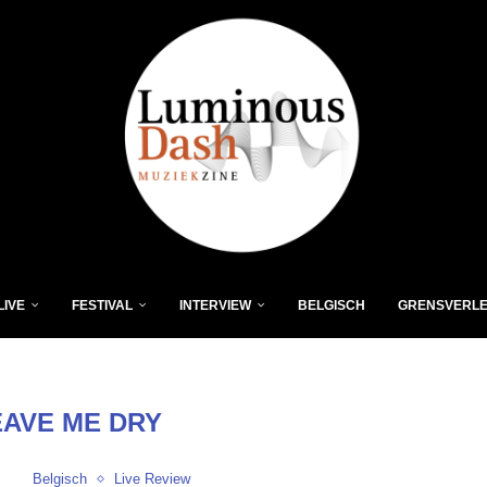
LIVE
FESTIVAL
INTERVIEW
BELGISCH
GRENSVERL
EAVE ME DRY
Belgisch
Live Review