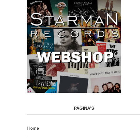
PAGINA’S
Home