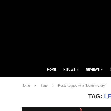
HOME
NIEUWS
REVIEWS
Home
Tags
Posts tagged with "leave me dry"
TAG:
L