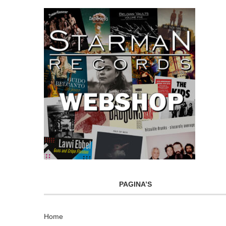
PAGINA’S
Home