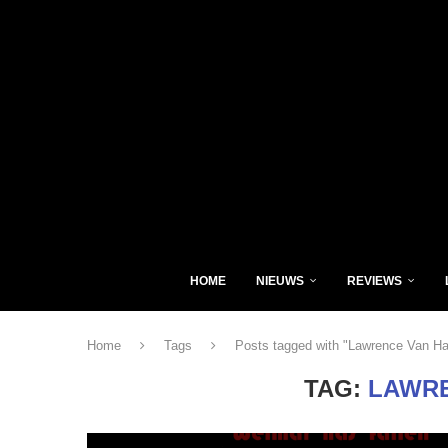
HOME
NIEUWS
REVIEWS
Home
Tags
Posts tagged with "Lawrence Van H
TAG:
LAWRE