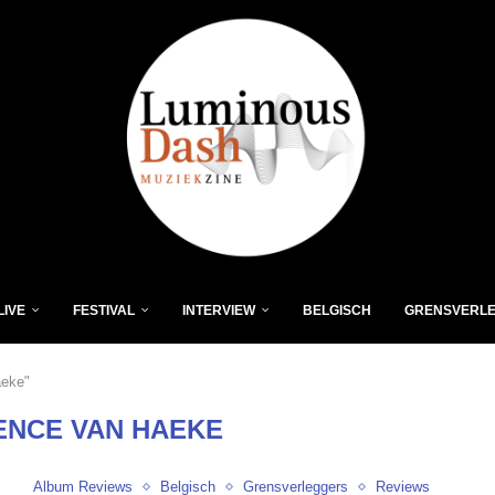
LIVE
FESTIVAL
INTERVIEW
BELGISCH
GRENSVERL
aeke"
NCE VAN HAEKE
Album Reviews
Belgisch
Grensverleggers
Reviews