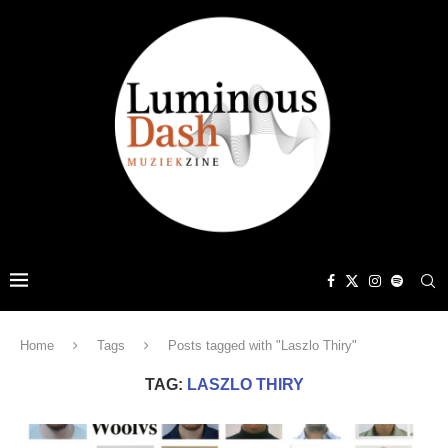
Home
Tags
Posts tagged with "Laszlo Thiry"
TAG:
LASZLO THIRY