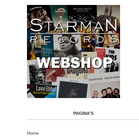
PAGINA’S
Home