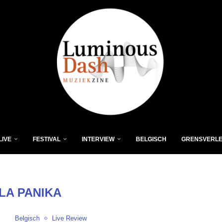
LIVE
FESTIVAL
INTERVIEW
BELGISCH
GRENSVERL
LA PANIKA
Belgisch
Live Review