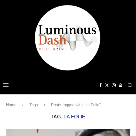
Home
Tags
Posts tagged with "La Folie"
TAG:
LA FOLIE