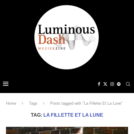
Home
Tags
Posts tagged with "La Fillette Et La Lune"
TAG:
LA FILLETTE ET LA LUNE