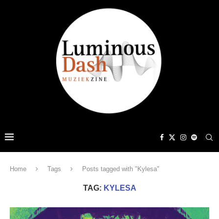
Home
Tags
Posts tagged with "Kylesa"
TAG:
KYLESA