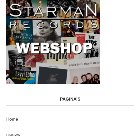
PAGINA’S
Home
nieuws