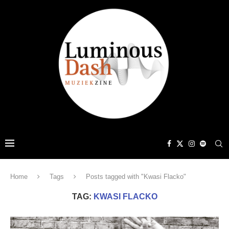
Home
Tags
Posts tagged with "Kwasi Flacko"
TAG:
KWASI FLACKO