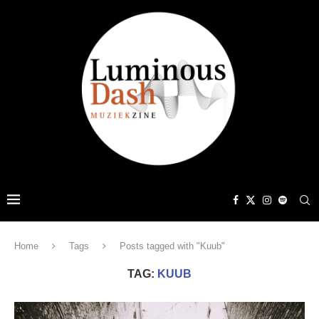
Home
Tags
Posts tagged with "Kuub"
TAG:
KUUB