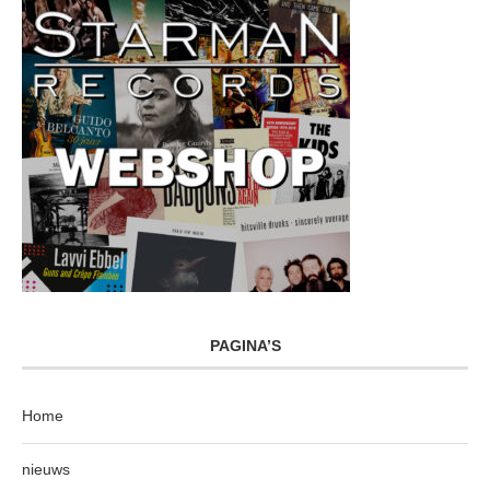
PAGINA’S
Home
nieuws