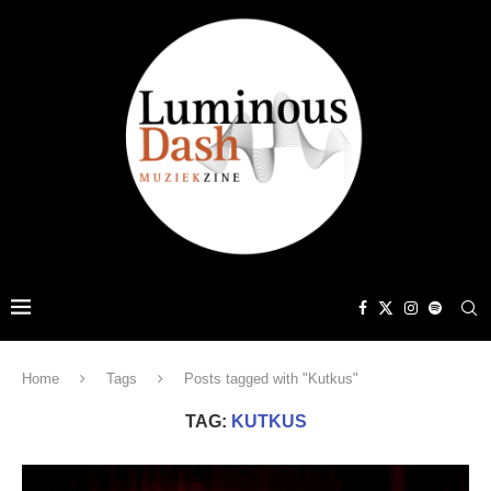
Home
Tags
Posts tagged with "Kutkus"
TAG:
KUTKUS