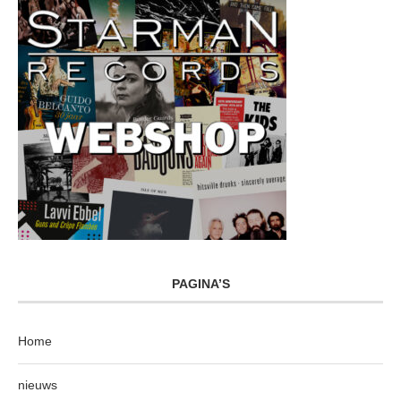
PAGINA’S
Home
nieuws