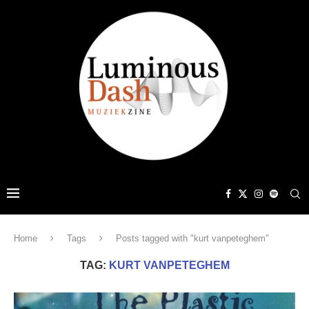
Home
Tags
Posts tagged with "kurt vanpeteghem"
TAG:
KURT VANPETEGHEM