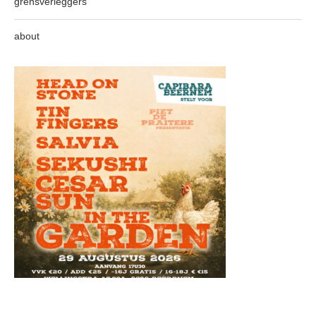
grensverleggers
about