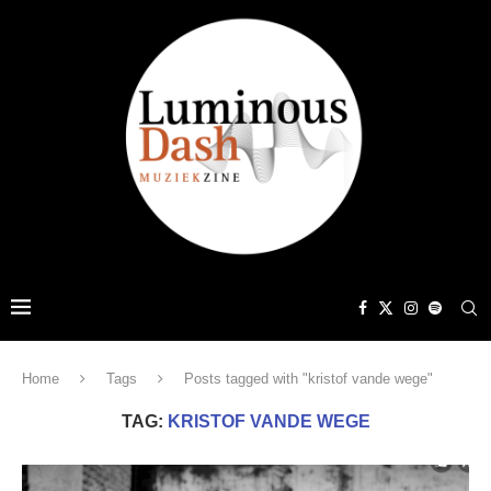
Home
Tags
Posts tagged with "kristof vande wege"
TAG:
KRISTOF VANDE WEGE