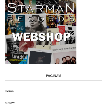
PAGINA’S
Home
nieuws