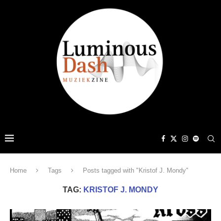
Home
Tags
Posts tagged with "Kristof J. Mondy"
TAG:
KRISTOF J. MONDY