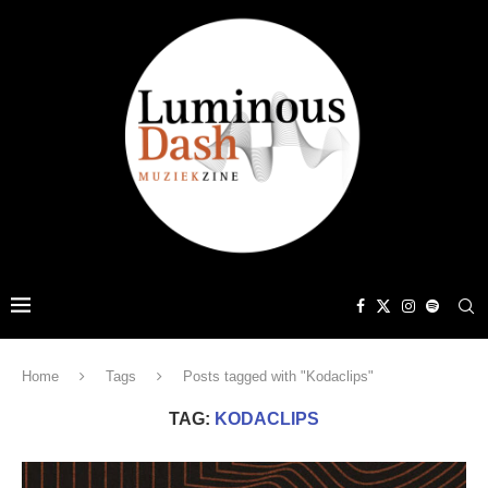
Home
Tags
Posts tagged with "Kodaclips"
TAG:
KODACLIPS