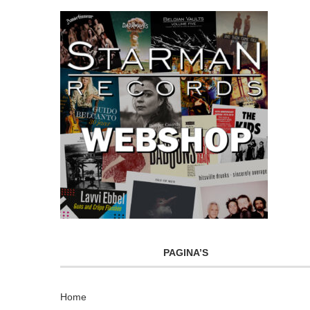
PAGINA’S
Home