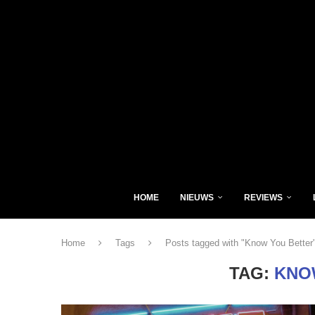
HOME
NIEUWS
REVIEWS
Home
Tags
Posts tagged with "Know You Better
TAG:
KNO