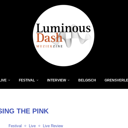
LIVE
FESTIVAL
INTERVIEW
BELGISCH
GRENSVERL
SING THE PINK
Festival
Live
Live Review