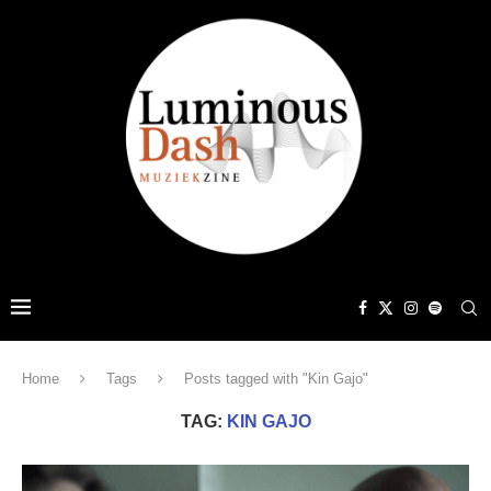
Home
Tags
Posts tagged with "Kin Gajo"
TAG:
KIN GAJO