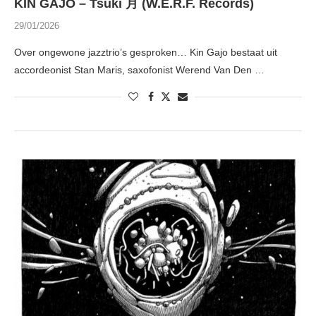
KIN GAJO – Tsuki 月 (W.E.R.F. Records)
29/01/2026
Over ongewone jazztrio’s gesproken… Kin Gajo bestaat uit
accordeonist Stan Maris, saxofonist Werend Van Den …