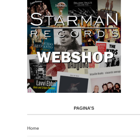
PAGINA’S
Home