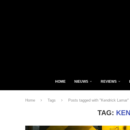
HOME
NIEUWS
REVIEWS
Home
Tags
Posts tagged with "Kendrick Lamar"
TAG:
KEN