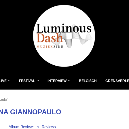
LIVE
FESTIVAL
INTERVIEW
BELGISCH
GRENSVERL
aulo"
NA GIANNOPAULO
Album Reviews
Reviews