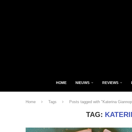
HOME
NIEUWS
REVIEWS
Home
Tags
Posts tagged with "Katerina Giannop
TAG:
KATERI