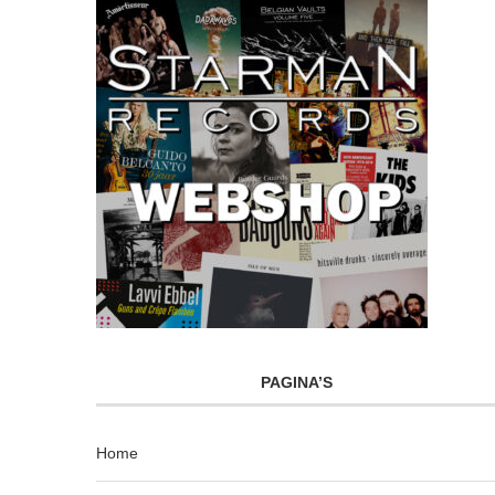
PAGINA’S
Home