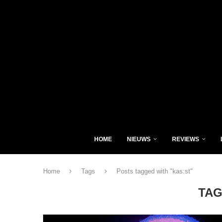
HOME
NIEUWS
REVIEWS
Home
Tags
Posts tagged with "kas:st"
TA