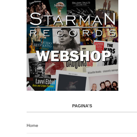
PAGINA’S
Home