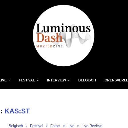
LIVE
FESTIVAL
INTERVIEW
BELGISCH
GRENSVERL
G:
KAS:ST
Belgisch
Festival
Foto's
Live
Live Review