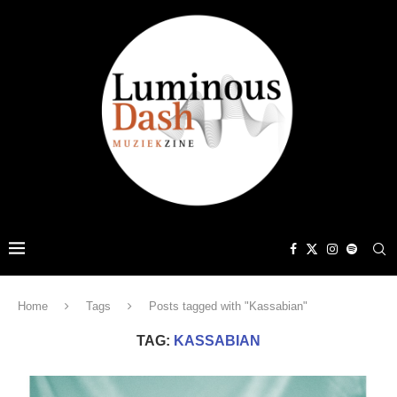
Home
Tags
Posts tagged with "Kassabian"
TAG:
KASSABIAN