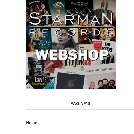
PAGINA’S
Home