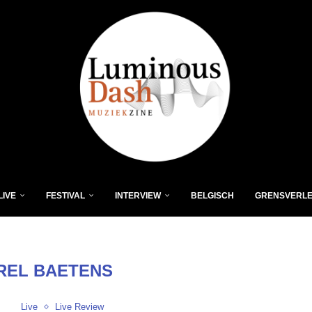
LIVE
FESTIVAL
INTERVIEW
BELGISCH
GRENSVERL
REL BAETENS
Live
Live Review