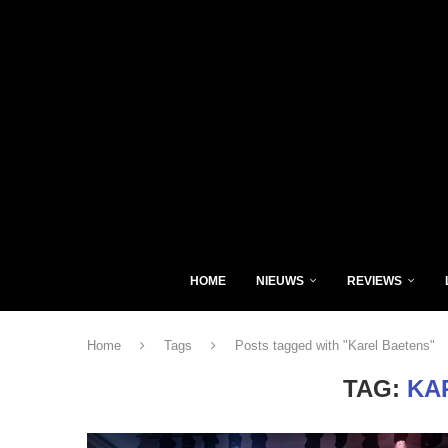
HOME
NIEUWS
REVIEWS
Home
Tags
Posts tagged with "Karel Baetens"
TAG:
KA