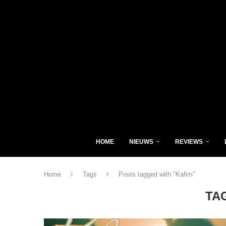
HOME
NIEUWS
REVIEWS
Home
Tags
Posts tagged with "Kafim"
TA