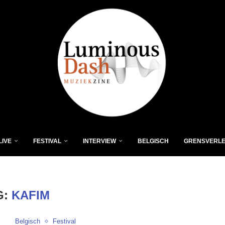
LIVE
FESTIVAL
INTERVIEW
BELGISCH
GRENSVERL
G:
KAFIM
Belgisch
Festival