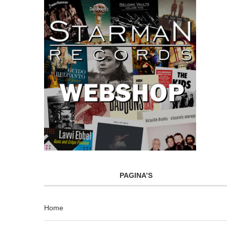
PAGINA’S
Home