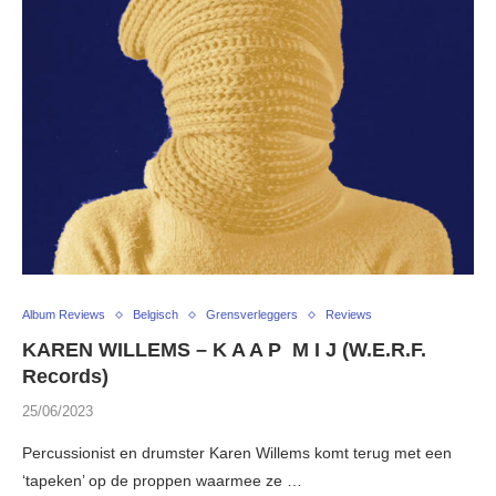
Album Reviews
Belgisch
Grensverleggers
Reviews
KAREN WILLEMS – K A A P M I J (W.E.R.F.
Records)
25/06/2023
Percussionist en drumster Karen Willems komt terug met een
‘tapeken’ op de proppen waarmee ze …