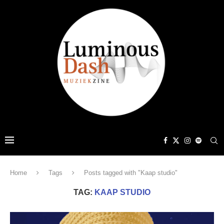
Home
Tags
Posts tagged with "Kaap studio"
TAG:
KAAP STUDIO