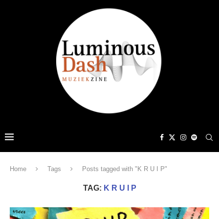
Home
Tags
Posts tagged with "K R U I P"
TAG:
K R U I P