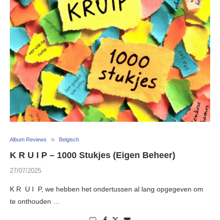
Album Reviews
Belgisch
K R U I P – 1000 Stukjes (Eigen Beheer)
27/07/2025
K R U I P, we hebben het ondertussen al lang opgegeven om
te onthouden …