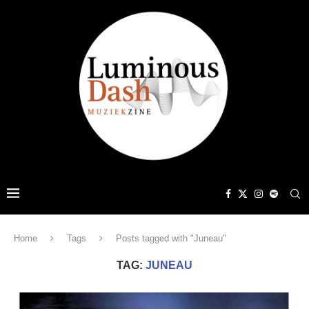
Home
Tags
Posts tagged with "Juneau"
TAG:
JUNEAU