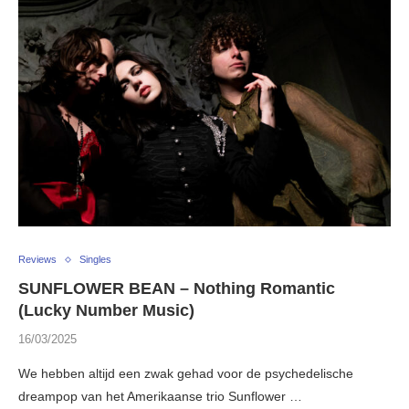
Reviews
Singles
SUNFLOWER BEAN – Nothing Romantic
(Lucky Number Music)
16/03/2025
We hebben altijd een zwak gehad voor de psychedelische
dreampop van het Amerikaanse trio Sunflower …