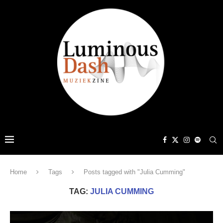
Home
Tags
Posts tagged with "Julia Cumming"
TAG:
JULIA CUMMING