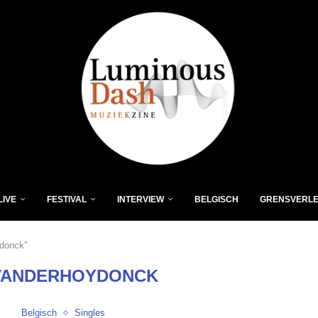
LIVE
FESTIVAL
INTERVIEW
BELGISCH
GRENSVERL
ydonck"
VANDERHOYDONCK
Belgisch
Singles