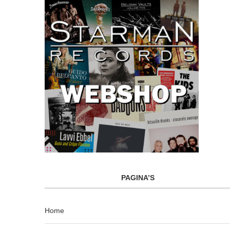
PAGINA’S
Home