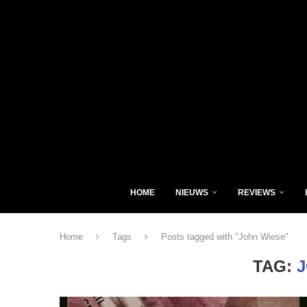
HOME
NIEUWS
REVIEWS
Home
Tags
Posts tagged with "John Wiese"
TAG: