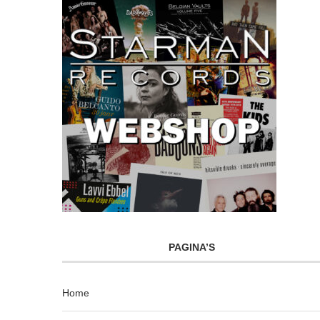
PAGINA’S
Home