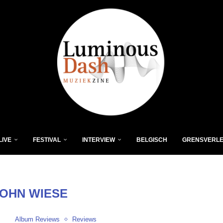
LIVE
FESTIVAL
INTERVIEW
BELGISCH
GRENSVERL
JOHN WIESE
Album Reviews
Reviews