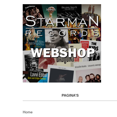
PAGINA’S
Home