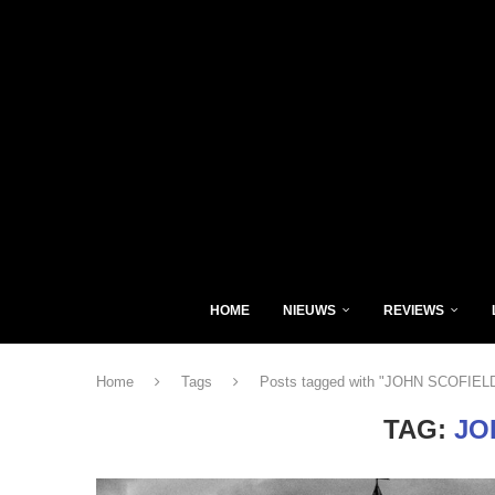
HOME
NIEUWS
REVIEWS
Home
Tags
Posts tagged with "JOHN SCOFIEL
TAG:
JO