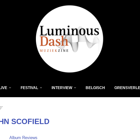
LIVE
FESTIVAL
INTERVIEW
BELGISCH
GRENSVERL
D"
HN SCOFIELD
Album Reviews