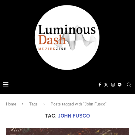
Home
Tags
Posts tagged with "John Fusco"
TAG:
JOHN FUSCO